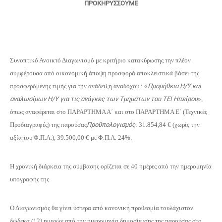
ΠΡΟΚΗΡΥΣΣΟΥΜΕ
Συνοπτικό Ανοικτό Διαγωνισμό με κριτήριο κατακύρωσης την πλέον
συμφέρουσα από οικονομική άποψη προσφορά αποκλειστικά βάσει της
προσφερόμενης τιμής για την ανάδειξη αναδόχου : «
Προμήθεια Η/Υ και
αναλωσίμων Η/Υ για τις ανάγκες των Τμημάτων του ΤΕΙ Ηπείρου
»,
όπως αναφέρεται στο ΠΑΡΑΡΤΗΜΑ Α΄ και στο ΠΑΡΑΡΤΗΜΑ Ε΄ (Τεχνικές
Προδιαγραφές) της παρούσας
Προϋπολογισμός
: 31.854,84 € (χωρίς την
αξία του Φ.Π.Α.), 39.500,00 € με Φ.Π.Α. 24%.
Η χρονική διάρκεια της σύμβασης ορίζεται σε 40 ημέρες από την ημερομηνία
υπογραφής της.
Ο Διαγωνισμός θα γίνει ύστερα από κανονική προθεσμία τουλάχιστον
δώδεκα (12) ημερών από την ημερομηνία δημοσίευσης της παρούσας στο