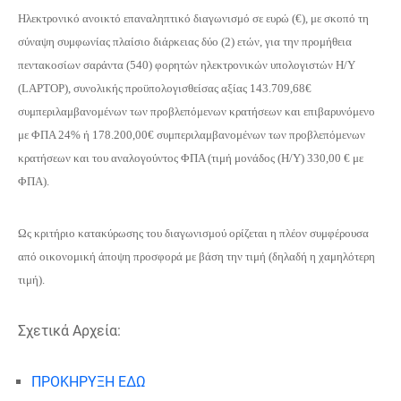
Ηλεκτρονικό ανοικτό επαναληπτικό διαγωνισμό σε ευρώ (€), με σκοπό τη
σύναψη συμφωνίας πλαίσιο διάρκειας δύο (2) ετών, για την προμήθεια
πεντακοσίων σαράντα (540) φορητών ηλεκτρονικών υπολογιστών Η/Υ
(LAPTOP), συνολικής προϋπολογισθείσας αξίας 143.709,68€
συμπεριλαμβανομένων των προβλεπόμενων κρατήσεων και επιβαρυνόμενο
με ΦΠΑ 24% ή 178.200,00€ συμπεριλαμβανομένων των προβλεπόμενων
κρατήσεων και του αναλογούντος ΦΠΑ (τιμή μονάδος (Η/Υ) 330,00 € με
ΦΠΑ).
Ως κριτήριο κατακύρωσης του διαγωνισμού ορίζεται η πλέον συμφέρουσα
από οικονομική άποψη προσφορά με βάση την τιμή (δηλαδή η χαμηλότερη
τιμή).
Σχετικά Αρχεία:
ΠΡΟΚΗΡΥΞΗ ΕΔΩ