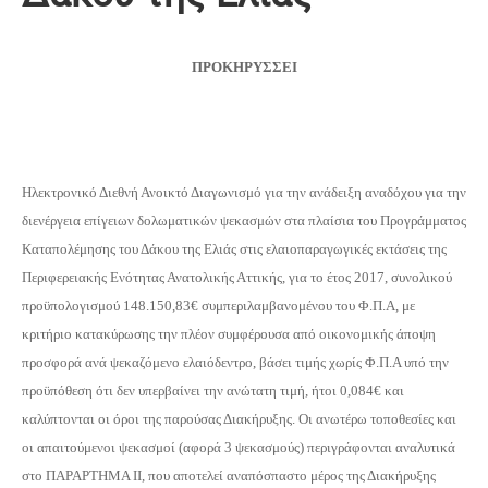
ΠΡΟΚΗΡΥΣΣΕΙ
Ηλεκτρονικό Διεθνή Ανοικτό Διαγωνισμό για την ανάδειξη αναδόχου για την
διενέργεια επίγειων δολωματικών ψεκασμών στα πλαίσια του Προγράμματος
Καταπολέμησης του Δάκου της Ελιάς στις ελαιοπαραγωγικές εκτάσεις της
Περιφερειακής Ενότητας Ανατολικής Αττικής, για το έτος 2017, συνολικού
προϋπολογισμού 148.150,83€ συμπεριλαμβανομένου του Φ.Π.Α, με
κριτήριο κατακύρωσης την πλέον συμφέρουσα από οικονομικής άποψη
προσφορά ανά ψεκαζόμενο ελαιόδεντρο, βάσει τιμής χωρίς Φ.Π.Α υπό την
προϋπόθεση ότι δεν υπερβαίνει την ανώτατη τιμή, ήτοι 0,084€ και
καλύπτονται οι όροι της παρούσας Διακήρυξης. Οι ανωτέρω τοποθεσίες και
οι απαιτούμενοι ψεκασμοί (αφορά 3 ψεκασμούς) περιγράφονται αναλυτικά
στο ΠΑΡΑΡΤΗΜΑ ΙΙ, που αποτελεί αναπόσπαστο μέρος της Διακήρυξης