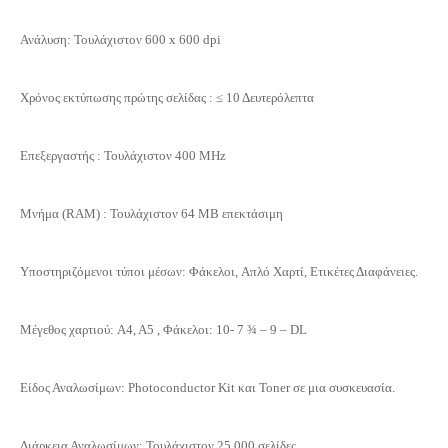
Ανάλυση: Τουλάχιστον 600 x 600 dpi
Χρόνος εκτύπωσης πρώτης σελίδας : ≤ 10 Δευτερόλεπτα
Επεξεργαστής : Τουλάχιστον 400 ΜΗz
Μνήμα (RAM) : Τουλάχιστον 64 MB επεκτάσιμη
Υποστηριζόμενοι τύποι μέσων: Φάκελοι, Aπλό Χαρτί, Ετικέτες Διαφάνειες.
Μέγεθος χαρτιού: A4, A5 , Φάκελοι: 10- 7 ¾ – 9 – DL
Είδος Αναλωσίμων: Photoconductor Kit και Toner σε μια συσκευασία.
Διάρκεια Αναλωσίμων: Τουλάχιστον 25.000 σελίδες