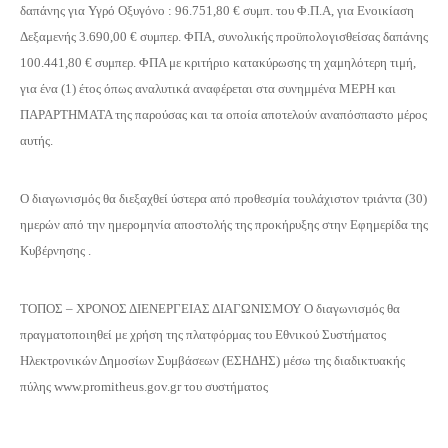
δαπάνης για Υγρό Οξυγόνο : 96.751,80 € συμπ. του Φ.Π.Α, για Ενοικίαση
Δεξαμενής 3.690,00 € συμπερ. ΦΠΑ, συνολικής προϋπολογισθείσας δαπάνης
100.441,80 € συμπερ. ΦΠΑ με κριτήριο κατακύρωσης τη χαμηλότερη τιμή,
για ένα (1) έτος όπως αναλυτικά αναφέρεται στα συνημμένα ΜΕΡΗ και
ΠΑΡΑΡΤΗΜΑΤΑ της παρούσας και τα οποία αποτελούν αναπόσπαστο μέρος
αυτής.
O διαγωνισμός θα διεξαχθεί ύστερα από προθεσμία τουλάχιστον τριάντα (30)
ημερών από την ημερομηνία αποστολής της προκήρυξης στην Εφημερίδα της
Κυβέρνησης .
ΤΟΠΟΣ – ΧΡΟΝΟΣ ΔΙΕΝΕΡΓΕΙΑΣ ΔΙΑΓΩΝΙΣΜΟΥ Ο διαγωνισμός θα
πραγματοποιηθεί με χρήση της πλατφόρμας του Εθνικού Συστήματος
Ηλεκτρονικών Δημοσίων Συμβάσεων (ΕΣΗΔΗΣ) μέσω της διαδικτυακής
πύλης www.promitheus.gov.gr του συστήματος