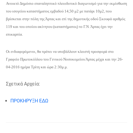
Ανοικτό Δημόσιο επαναληπτικό πλειοδοτικό διαγωνισμό για την εκμίσθωση
του ισογείου καταστήματος εμβαδού 14,50 μ2 με πατάρι 10μ2, που
βρίσκεται στην πόλη της Άρτας και επί της δημοτικής οδού Σκουφά αριθμός
119 και του οποίου ακίνητου (καταστήματος) το Γ.Ν. Άρτας έχει την
επικαρπία.
Οι ενδιαφερόμενοι, θα πρέπει να υποβάλλουν κλειστή προσφορά στο
Γραφείο Πρωτοκόλλου του Γενικού Νοσοκομείου Άρτας μέχρι και την 26-
04-2016 ημέρα Τρίτη και ώρα 2:30μ.μ.
Σχετικά Αρχεία:
ΠΡΟΚΗΡΥΞΗ ΕΔΩ