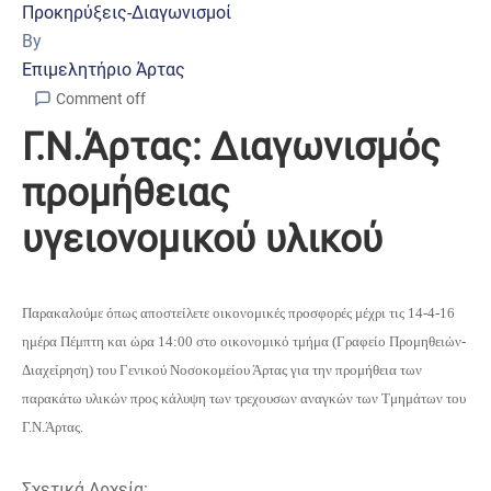
Προκηρύξεις-Διαγωνισμοί
By
Επιμελητήριο Άρτας
Comment off
Γ.Ν.Άρτας: Διαγωνισμός
προμήθειας
υγειονομικού υλικού
Παρακαλούμε όπως αποστείλετε οικονομικές προσφορές μέχρι τις 14-4-16
ημέρα Πέμπτη και ώρα 14:00 στο οικονομικό τμήμα (Γραφείο Προμηθειών-
Διαχείρηση) του Γενικού Νοσοκομείου Άρτας για την προμήθεια των
παρακάτω υλικών προς κάλυψη των τρεχουσων αναγκών των Τμημάτων του
Γ.Ν.Άρτας.
Σχετικά Αρχεία: