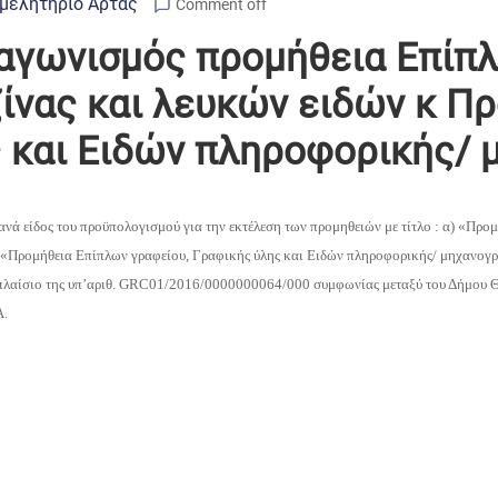
μελητήριο Άρτας
Comment off
αγωνισμός προμήθεια Επίπ
ίνας και λευκών ειδών κ Π
ς και Ειδών πληροφορικής/
ανά είδος του προϋπολογισμού για την εκτέλεση των προμηθειών με τίτλο : α) «Πρ
 «Προμήθεια Επίπλων γραφείου, Γραφικής ύλης και Ειδών πληροφορικής/ μηχανογ
πλαίσιο της υπ’αριθ.
GRC
01/2016/0000000064/000 συμφωνίας μεταξύ του Δήμου Θε
.Α.