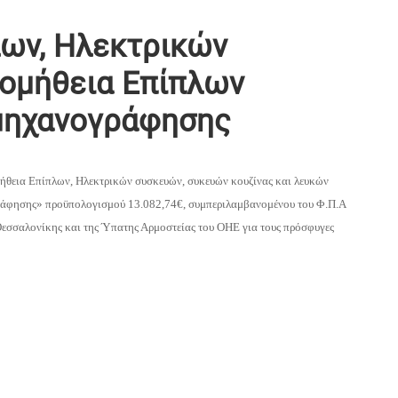
λων, Ηλεκτρικών
ρομήθεια Επίπλων
 μηχανογράφησης
ομήθεια Επίπλων, Ηλεκτρικών συσκευών, συκευών κουζίνας και λευκών
ράφησης» προϋπολογισμού 13.082,74€, συμπεριλαμβανομένου του Φ.Π.Α
σσαλονίκης και της Ύπατης Αρμοστείας του ΟΗΕ για τους πρόσφυγες