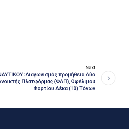
Next
ΝΑΥΤΙΚΟΥ :Διαγωνισμός προµήθεια ∆ύο
Ανοικτής Πλατφόρµας (ΦΑΠ), Ωφέλιµου
Φορτίου ∆έκα (10) Τόνων