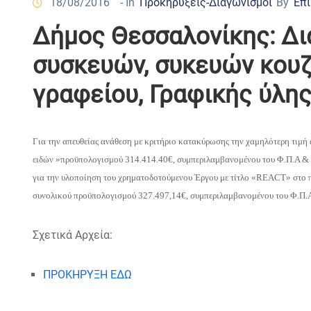
18/08/2016
- In
Προκηρύξεις-Διαγωνισμοί
By
Επι
Δήμος Θεσσαλονίκης: Δι
συσκευών, συκευών κουζ
γραφείου, Γραφικής ύλη
Για την απευθείας ανάθεση με κριτήριο κατακύρωσης την χαμηλότερη τιμή 
ειδών »προϋπολογισμού 314.414.40€, συμπεριλαμβανομένου του Φ.Π.Α &
για την υλοποίηση του χρηματοδοτούμενου Έργου με τίτλο «
REACT
» στο 
συνολικού προϋπολογισμού 327.497,14€, συμπεριλαμβανομένου του Φ.Π
Σχετικά Αρχεία:
ΠΡΟΚΗΡΥΞΗ ΕΔΩ