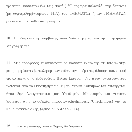
πρόσωπο, ποσοστού ένα τοις εκατό (1%) της προϋπολογιζόμενης δαπάνης
(μη συμπεριλαμβανομένου ΦΠΑ), του ΤΜΗΜΑΤΟΣ ή των ΤΜΗΜΑΤΩΝ
για τα οποία καταθέτουν προσφορά.
10.
Η διάρκεια της σύμβασης είναι δώδεκα μήνες από την ημερομηνία
υπογραφής της.
11.
Στις προσφορές θα αναφέρεται το ποσοστό έκπτωσης επί τοις % στην
μέση τιμή λιανικής πώλησης των
ειδών την ημέρα παράδοσης, όπως
αυτή
προκύπτει από το εβδομαδιαίο Δελτίο Επισκόπησης τιμών καυσίμων, που
εκδίδεται από το Παρατηρητήριο Τιμών Υγρών Καυσίμων του Υπουργείου
Ανάπτυξης, Ανταγωνιστικότητας, Υποδομών, Μεταφορών και Δικτύων
(φαίνεται στην ιστοσελίδα http://www.fuelprices.gr/CheckPrices) για το
Νομό Θεσσαλονίκης, (άρθρο 63 Ν.4257/2014).
12.
Τόπος παράδοσης είναι ο Δήμος Χαλκηδόνος.