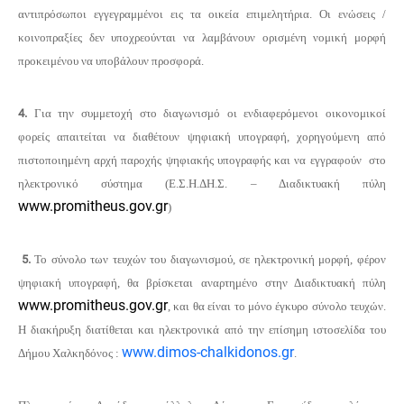
αντιπρόσωποι εγγεγραμμένοι εις τα οικεία επιμελητήρια. Οι ενώσεις /
κοινοπραξίες δεν υποχρεούνται να λαμβάνουν ορισμένη νομική μορφή
προκειμένου να υποβάλουν προσφορά.
4.
Για την συμμετοχή στο διαγωνισμό οι ενδιαφερόμενοι οικονομικοί
φορείς απαιτείται να διαθέτουν ψηφιακή υπογραφή, χορηγούμενη από
πιστοποιημένη αρχή παροχής ψηφιακής υπογραφής και να εγγραφούν στο
ηλεκτρονικό σύστημα (Ε.Σ.Η.ΔΗ.Σ. – Διαδικτυακή πύλη
www.promitheus.gov.gr
)
5.
Το σύνολο των τευχών του διαγωνισμού, σε ηλεκτρονική μορφή, φέρον
ψηφιακή υπογραφή, θα βρίσκεται αναρτημένο στην Διαδικτυακή πύλη
www.promitheus.gov.gr
, και θα είναι το μόνο έγκυρο σύνολο τευχών.
Η διακήρυξη διατίθεται και ηλεκτρονικά από την επίσημη ιστοσελίδα του
www.dimos-chalkidonos.gr
Δήμου Χαλκηδόνος :
.