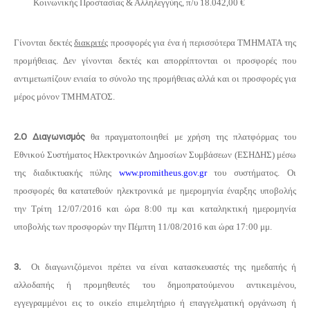
Κοινωνικής Προστασίας & Αλληλεγγύης, π/υ 18.042,00 €
Γίνονται δεκτές
διακριτές
προσφορές για ένα ή περισσότερα ΤΜΗΜΑΤΑ της
προμήθειας. Δεν γίνονται δεκτές και απορρίπτονται οι προσφορές που
αντιμετωπίζουν ενιαία το σύνολο της προμήθειας αλλά και οι προσφορές για
μέρος μόνον ΤΜΗΜΑΤΟΣ.
2.
Ο Διαγωνισμός
θα πραγματοποιηθεί με χρήση της πλατφόρμας του
Εθνικού Συστήματος Ηλεκτρονικών Δημοσίων Συμβάσεων (ΕΣΗΔΗΣ) μέσω
της διαδικτυακής πύλης
www.promitheus.gov.gr
του συστήματος. Οι
προσφορές θα κατατεθούν ηλεκτρονικά με ημερομηνία έναρξης υποβολής
την Τρίτη 12/07/2016 και ώρα 8:00 πμ και καταληκτική ημερομηνία
υποβολής των προσφορών την Πέμπτη 11/08/2016 και ώρα 1
7
:00 μμ.
3.
Οι διαγωνιζόμενοι πρέπει να είναι κατασκευαστές της ημεδαπής ή
αλλοδαπής ή προμηθευτές του δημοπρατούμενου αντικειμένου,
εγγεγραμμένοι εις το οικείο επιμελητήριο ή επαγγελματική οργάνωση ή