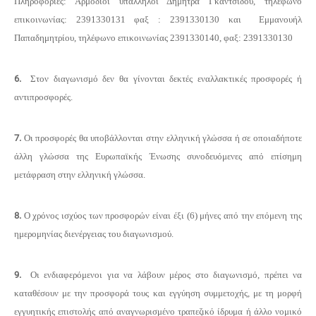
Πληροφορίες: Αρμόδιοι υπάλληλοι Δήμητρα Γκαντσίδου, τηλέφωνο
επικοινωνίας: 2391330131 φαξ : 2391330130 και Εμμανουήλ
Παπαδημητρίου, τηλέφωνο επικοινωνίας 2391330140, φαξ: 2391330130
6.
Στον διαγωνισμό δεν θα γίνονται δεκτές εναλλακτικές προσφορές ή
αντιπροσφορές.
7.
Οι προσφορές θα υποβάλλονται στην ελληνική γλώσσα ή σε οποιαδήποτε
άλλη γλώσσα της Ευρωπαϊκής Ένωσης συνοδευόμενες από επίσημη
μετάφραση στην ελληνική γλώσσα.
8.
Ο χρόνος ισχύος των προσφορών είναι έξι (6) μήνες από την επόμενη της
ημερομηνίας διενέργειας του διαγωνισμού.
9.
Οι ενδιαφερόμενοι για να λάβουν μέρος στο διαγωνισμό, πρέπει να
καταθέσουν με την προσφορά τους και εγγύηση συμμετοχής, με τη μορφή
εγγυητικής επιστολής από αναγνωρισμένο τραπεζικό ίδρυμα ή άλλο νομικό