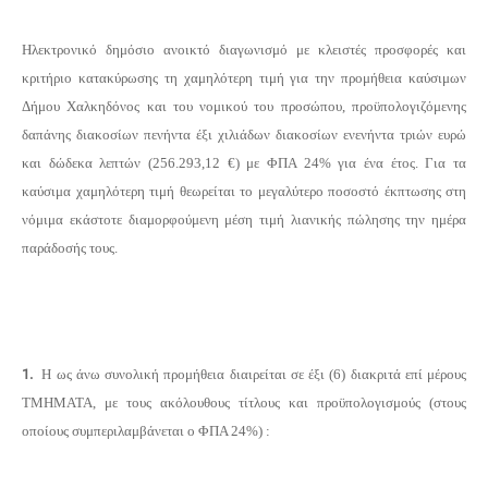
Ηλεκτρονικό δημόσιο ανοικτό διαγωνισμό με κλειστές προσφορές και
κριτήριο κατακύρωσης τη χαμηλότερη τιμή για την προμήθεια καύσιμων
Δήμου Χαλκηδόνος και του νομικού του προσώπου, προϋπολογιζόμενης
δαπάνης διακοσίων πενήντα έξι χιλιάδων διακοσίων ενενήντα τριών ευρώ
και δώδεκα λεπτών (256.293,1
2
€) με ΦΠΑ 24% για ένα έτος. Για τα
καύσιμα χαμηλότερη τιμή θεωρείται το μεγαλύτερο ποσοστό έκπτωσης στη
νόμιμα εκάστοτε διαμορφούμενη μέση τιμή λιανικής πώλησης την ημέρα
παράδοσής τους.
1.
Η ως άνω συνολική προμήθεια διαιρείται σε έξι (6) διακριτά επί μέρους
ΤΜΗΜΑΤΑ, με τους ακόλουθους τίτλους και προϋπολογισμούς (στους
οποίους συμπεριλαμβάνεται ο ΦΠΑ 24%) :