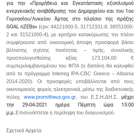
για την «Προμήθεια και Εγκατάσταση εξοπλισμού
ενεργειακής αναβάθμισης του Δημαρχείου και του 1ου
Γυμνασίου/Λυκείου Άρτας στο πλαίσιο της πράξης
GOAL nZEBs»
(cpv: 44221000-5, 31712331-8, 38551000-
2 και 31521000-4), με κριτήριο κατακύρωσης την πλέον
συμφέρουσα από οικονομική άποψη προσφορά βάσει
βέλτιστης σχέσης ποιότητας – τιμής, συνολικής
προϋπολογισθείσης αξίας 173.104,00 €
συμπεριλαμβανομένου του ΦΠΑ (η δαπάνη θα καλυφθεί
από το πρόγραμμα Interreg IPA-CBC Greece – Albania
2014-2020). Οι προσφορές υποβάλλονται από τους
οικονομικούς φορείς ηλεκτρονικά, μέσω της διαδικτυακής
www.promitheus.gov.gr
μέχρι
πύλης
, του Ε.Σ.Η.ΔΗ.Σ.
την 29-04-2021 ημέρα Πέμπτη ώρα 15:00
μ.μ.
.Επισυνάπτεται η περίληψη του διαγωνισμού.
Σχετικά Αρχεία: