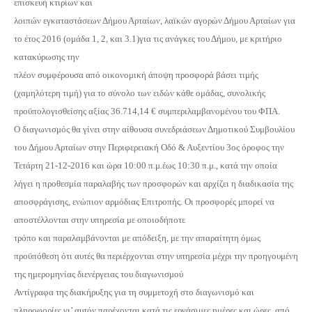
επισκευή κτιρίων και
λοιπών εγκαταστάσεων Δήμου Αρταίων, λαϊκών αγορών Δήμου Αρταίων για
το έτος 2016 (ομάδα 1, 2, και 3.1)
για τις ανάγκες του Δήμου, με κριτήριο
κατακύρωσης την
πλέον συμφέρουσα από οικονομική άποψη προσφορά
βάσει τιμής
(χαμηλότερη τιμή) για το σύνολο των ειδών κάθε ομάδας, συνολικής
προϋπολογισθείσης αξίας
36.714,14 €
συμπεριλαμβανομένου του ΦΠΑ.
Ο διαγωνισμός θα γίνει στην αίθουσα συνεδριάσεων Δημοτικού Συμβουλίου
του Δήμου Αρταίων στην Περιφερειακή Οδό & Αυξεντίου 3ος όροφος την
Τετάρτη 21-12-
2016 και ώρα 10:00 π.μ.έως 10:30 π.μ.,
κατά την οποία
λήγει η προθεσμία παραλαβής
των προσφορών και αρχίζει η διαδικασία της
αποσφράγισης, ενώπιον αρμόδιας Επιτροπής. Οι προσφορές μπορεί να
αποστέλλονται στην υπηρεσία με οποιοδήποτε
τρόπο και παραλαμβάνονται με απόδειξη, με την απαραίτητη όμως
προϋπόθεση ότι αυτές θα περιέρχονται στην υπηρεσία μέχρι
την προηγουμένη
της ημερομηνίας
διενέργειας του διαγωνισμού
Αντίγραφα της διακήρυξης για τη συμμετοχή στο διαγωνισμό και
πληροφορίες γι’ αυτόν παρέχονται κατά τις εργάσιμες ημέρες και ώρες, από