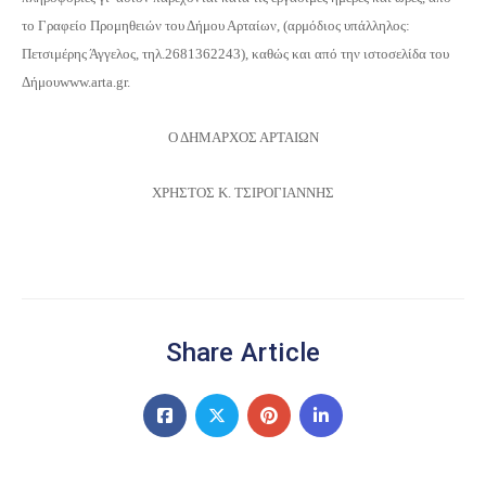
το Γραφείο Προμηθειών του Δήμου Αρταίων, (αρμόδιος υπάλληλος:
Πετσιμέρης Άγγελος, τηλ.2681362243), καθώς και από την ιστοσελίδα του
Δήμο
υ
w
w
w
.
a
rt
a
.
gr
.
Ο ΔΗΜΑΡΧΟΣ ΑΡΤΑΙΩΝ
ΧΡΗΣΤΟΣ Κ. ΤΣΙΡΟΓΙΑΝΝΗΣ
Share Article