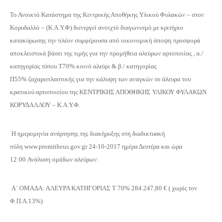
Το Ανοικτό Κατάστημα της Κεντρικής Αποθήκης Υλικού Φυλακών – στον
Κορυδαλλό – (Κ.Α.Υ.Φ) διενεργεί ανοιχτό διαγωνισμό με κριτήριο
κατακύρωσης την πλέον συμφέρουσα από οικονομική άποψη προσφορά
αποκλειστικά βάσει της τιμής για την προμήθεια αλεύρων αρτοποιίας , α./
κατηγορίας τύπου Τ70% κοινό αλεύρι & β./ κατηγορίας
Π55% ζαχαροπλαστικής για την κάλυψη των αναγκών σε άλευρα του
κρατικού αρτοποιείου της ΚΕΝΤΡΙΚΗΣ ΑΠΟΘΗΚΗΣ ΥΛΙΚΟΥ ΦΥΛΑΚΩΝ
ΚΟΡΥΔΑΛΛΟΥ – Κ.Α.Υ.Φ.
Η ημερομηνία ανάρτησης της διακήρυξης στη διαδικτυακή
πύλη www.promitheus.gov.gr 24-10-2017 ημέρα Δευτέρα και ώρα
12:00 Ανάλυση ομάδων αλεύρων:
Α΄ ΟΜΑΔΑ: ΑΛΕΥΡΑ ΚΑΤΗΓΟΡΙΑΣ Τ 70% 284.247,80 € ( χωρίς τον
Φ.Π.Α.13%)