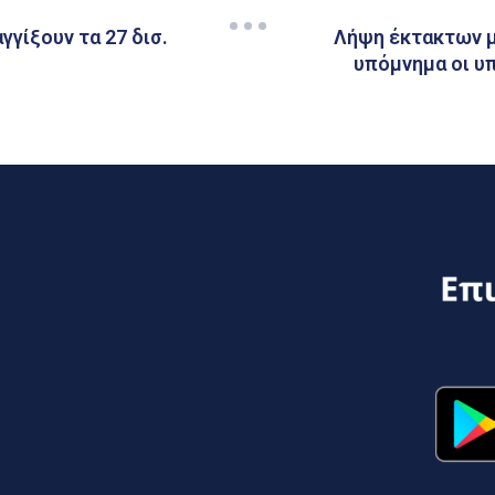
γγίξουν τα 27 δισ.
Λήψη έκτακτων μ
υπόμνημα οι υ