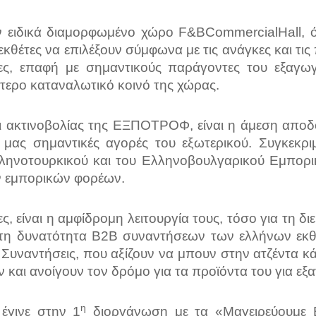
ν ειδικά διαμορφωμένο χώρο
F
&
B
Commercial
Hall
, 
τες να επιλέξουν σύμφωνα με τις ανάγκες και τις π
ίες, επαφή με σημαντικούς παράγοντες του εξαγω
τερο καταναλωτικό κοινό της χώρας.
αι ακτινοβολίας της ΕΞΠΟΤΡΟΦ, είναι η άμεση αποδ
ς σημαντικές αγορές του εξωτερικού. Συγκεκριμ
ληνοτουρκικού και του Ελληνοβουλγαρικού Εμπορι
ών εμπορικών φορέων.
ες, είναι η αμφίδρομη λειτουργία τους, τόσο για τη
τη δυνατότητα Β2Β συναντήσεων των ελλήνων εκθε
 Συναντήσεις, που αξίζουν να μπουν στην ατζέντα κ
αι ανοίγουν τον δρόμο για τα προϊόντα του για εξ
η
έγινε στην 1
διοργάνωση με τα «Μαγειρεύουμε 