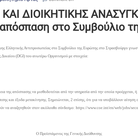
 ΚΑΙ ΔΙΟΙΚΗΤΙΚΗΣ ΑΝΑΣΥΓ
 απόσπαση στο Συμβούλιο τ
ς Ελληνικής Αντιπροσωπείας στο Συμβούλιο της Ευρώπης στο Στρασβούργο γνωστοπο
 Δικαίου (DGI) του ανωτέρω Οργανισμού με στοιχεία:
ια της απόσπασης να μισθοδοτείται από την υπηρεσία από την οποία προέρχεται, ή τ
σης και έξοδα μετακίνησης. Σημειώνεται, 2 επίσης, ότι για να υποβάλλουν αίτηση οι
ύν να αναζητηθούν στον ακόλουθο σύνδεσμο: https://www.coe.int/en/web/jobs/seco
Ο Προϊστάμενος της Γενικής Διεύθυνσης