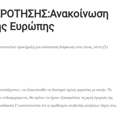
ΚΡΟΤΗΣΗΣ:Ανακοίνωση
ης Ευρώπης
ιείται προκήρυξη για απόσπαση διάρκειας ενός έτους, πέντε (5)
ουλάχιστον, να εξακολουθεί να διατηρεί σχέση εργασίας με αυτήν. Το
 ενδιαφερόμενοι, θα πρέπει να έχουν εξασφαλίσει τη ρητή έγκριση της
ndments Γνωστοποιείται ότι η προθεσμία υποβολής αιτήσεων λήγει στις