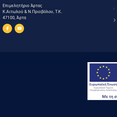
Επιμελητήριο Άρτας
Κ.Αιτωλού & Ν.Πριοβόλου, Τ.Κ.
47100, Άρτα