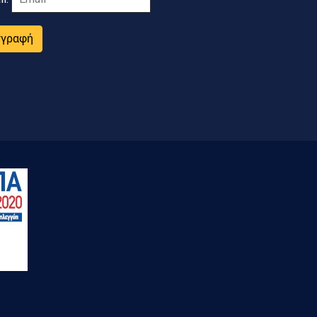
γγραφή