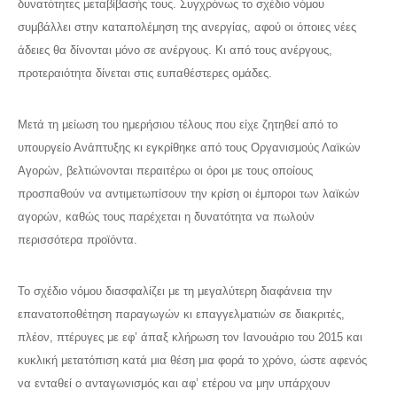
δυνατότητες μεταβίβασής τους. Συγχρόνως το σχέδιο νόμου
συμβάλλει στην καταπολέμηση της ανεργίας, αφού οι όποιες νέες
άδειες θα δίνονται μόνο σε ανέργους. Κι από τους ανέργους,
προτεραιότητα δίνεται στις ευπαθέστερες ομάδες.
Μετά τη μείωση του ημερήσιου τέλους που είχε ζητηθεί από το
υπουργείο Ανάπτυξης κι εγκρίθηκε από τους Οργανισμούς Λαϊκών
Αγορών, βελτιώνονται περαιτέρω οι όροι με τους οποίους
προσπαθούν να αντιμετωπίσουν την κρίση οι έμποροι των λαϊκών
αγορών, καθώς τους παρέχεται η δυνατότητα να πωλούν
περισσότερα προϊόντα.
Το σχέδιο νόμου διασφαλίζει με τη μεγαλύτερη διαφάνεια την
επανατοποθέτηση παραγωγών κι επαγγελματιών σε διακριτές,
πλέον, πτέρυγες με εφ’ άπαξ κλήρωση τον Ιανουάριο του 2015 και
κυκλική μετατόπιση κατά μια θέση μια φορά το χρόνο, ώστε αφενός
να ενταθεί ο ανταγωνισμός και αφ’ ετέρου να μην υπάρχουν