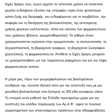
ξηρές δρόγες τους, έχουν αρχίσει τα τελευταία χρόνια να αποκτούν
μεγάλο ενδιαφέρον εξαιτίας της «στροφής» προς έναν φυσικότερο
τρόπο ζωής και διατροφής, του ενδιαφέροντος για το περιβάλλον, την
αειφορία και τη διατήρηση της βιοποικιλότητας, της εκτεταμένης
χρήσης φυσικών καλλυντικών, αλλά και εξαιτίας των φαρμακευτικών
τους χρήσεων (βότανα, αρωματοθεραπεία). Τα αιθέρια έλαια
χρησιμοποιούνται ευρύτατα στην αρωματοποιία, τη σαπωνοποιεία, τη
ζαχαροπλαστική, τη βιομηχανία τροφίμων, τη βιομηχανία ζωοτροφών
(ριγανέλαιο), τη φαρμακευτική κα. Αντίθετα οι ξηρές δρόγες μπορούν
να χρησιμοποιηθούν για την παρασκευή ροφημάτων και για την λήψη
φαρμακευτικών ουσιών.
Η χώρα μας, λόγω των γεωμορφολογικών και βιοκλιματικών
συνθηκών της, συνιστά ιδανικό τόπο για την ανάπτυξή τους με μια
μοναδική βιοποικιλότητα που ξεπερνά τα 250 είδη αυτοφυών ειδών.
Το στοιχείο αυτό καθιστά την Ελλάδα προνομιούχο χώρο για την
ανάπτυξη του κλάδου παραγωγής των Αρ.Α.Φ., αφού τα ποιοτικά
χαρακτηριστικά των απαντούμενων προϊόντων είναι αδιαμφισβήτητα.