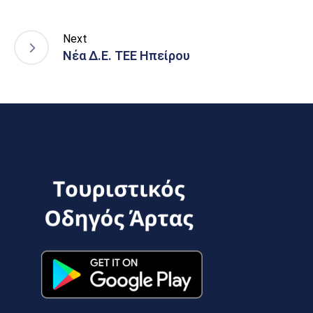
Next
Νέα Δ.Ε. ΤΕΕ Ηπείρου