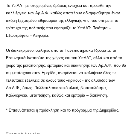
Το ΥπΑΑΤ με στοχευμένες δράσεις ενισχύει και προωθεί την
καλλιέργεια των Αρ.Α.Φ. καθώς αποτελούν αδιαμφισβήτητα έναν
ακόμη ξεχασμένο «θησαυρό» της ελληνικής γης που υπηρετεί το
τρίπτυχο της πολιτικής που εφαρμόζει το ΥπΑΑΤ: Ποιότητα –
Εξωστρέφεια – Αειφορία.
Οι διακεκριμένοι ομιλητές από τα Πανεπιστημιακά Ιδρύματα, τα
Ερευνητικά Ινστιτούτα της χώρας και του ΥπΑΑΤ, αλλά και από το
χώρο της μεταποίησης, εμπορίας και διακίνησης των Αρ.Α.Φ. που θα
συμμετάσχουν στην Ημερίδα, αναμένεται να καλύψουν όλες τις
τελευταίες εξελίξεις σε όλους τους «κρίκους» της αλυσίδας των
Αρ.Α.Φ., όπως: Πολλαπλασιαστικό υλικό, βιοποικιλότητα,
Καλλιέργεια, μεταποίηση, καθώς και εμπορία – διακίνηση.
* Επισυνάπτεται η πρόσκληση και το πρόγραμμα της Διημερίδας.