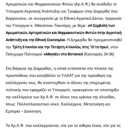
Αρτυματικών και Φαρμακευτικών Φυτών (Αρ.Α.Φ.) θα αναδείξει το
Υπουργείο Αγροτικής Ανάπτυξης και Τροφίμων στην Διημερίδα που
διοργανώνει, σε συνεργασία με το Εθνικό Αγροτικό Δίκτυο, παρουσία
του Υπουργού κ. Αθανάσιου Τσαυτάρη, με θέμα:
«Η Συμβολή των
Αρωματικών, Αρτυματικών και Φαρμακευτικών Φυτών στην Αγροτική
Ανάπτυξη και την Εθνική Οικονομία».
Η Διημερίδα θα πραγματοποιηθεί
την
Τρίτη 3 Ιουνίου και την Τετάρτη 4 Ιουνίου, στις 10 το πρωί
, στον
Πολυχώρο Πολιτισμού
«Αθηναϊς» στο Βοτανικό
(Καστοριάς 34-36).
Στη διάρκεια της Διημερίδας, η οποία εντάσσεται στο πλαίσιο της
προσπάθειας που καταβάλλει το ΥπΑΑΤ για την προώθηση της
καλλιέργειάς τους, θα αναπτυχθούν οι άξονες της στοχευμένης
πολιτικής που εφαρμόζει το Υπουργείο, προκειμένου να υποστηρίξει
την καλλιέργεια των Αρ.Α.Φ. σε όλους τους κρίκους της αλυσίδας,
όπως: Πολλαπλασιαστικό υλικό, Καλλιέργεια, Μεταποίηση και
Εμπορία – Διακίνηση.
Τα Αρ.Α.Φ. που καλλιεργούνται, είτε για τα αιθέρια έλαια, είτε για τις