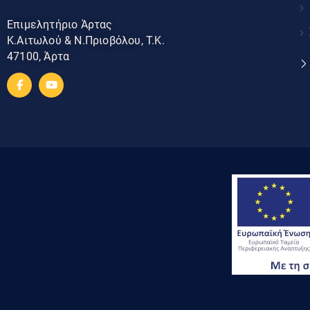
Επιμελητήριο Άρτας
Κ.Αιτωλού & Ν.Πριοβόλου, Τ.Κ.
47100, Άρτα