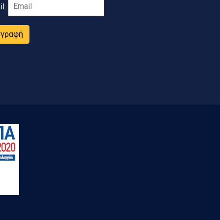
il:
γγραφή