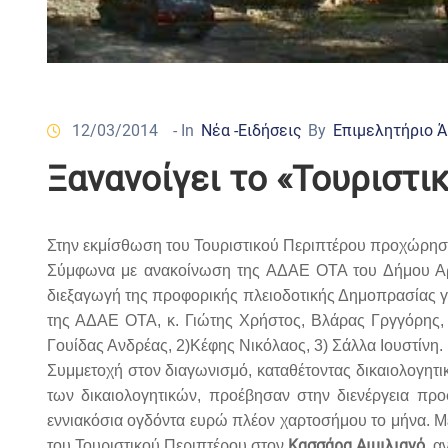
12/03/2014
- In
Νέα -Ειδήσεις
By
Επιμελητήριο 
Ξανανοίγει το «Τουριστι
Στην εκμίσθωση του Τουριστικού Περιπτέρου προχώρησ
Σύμφωνα με ανακοίνωση της ΑΔΑΕ ΟΤΑ του Δήμου Α
διεξαγωγή της προφορικής πλειοδοτικής Δημοπρασίας γ
της ΑΔΑΕ ΟΤΑ, κ. Γιώτης Χρήστος, Βλάρας Γργγόρης, 
Γουίδας Ανδρέας, 2)Κέφης Νικόλαος, 3) Σάλλα Ιουστίνη.
Συμμετοχή στον διαγωνισμό, καταθέτοντας δικαιολογητι
των δικαιολογητικών, προέβησαν στην διενέργεια προ
εννιακόσια ογδόντα ευρώ πλέον χαρτοσήμου το μήνα. Μ
Κασσάρα Αιμιλιανό
του Τουριστικού Περιπτέρου στον
, α