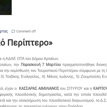
Άρτας
Comment off
κό Περίπτερο»
ε η ΑΔΑΕ ΟΤΑ του Δήμου Αρταίων.
Παρασκευή 7 Μαρτίου
ρταίων, την
πραγματοποιήθηκε διοικητ
ια την εκμίσθωση του Τουριστικού Περιπτέρου σύμφωνα με τη
3) Τσιβίκης Ευάγγελος, 4) Μάνος Ιωάννης, 5) Ζουμπούλη Ευ
ΚΑΣΣΑΡΑΣ ΑΙΜΙΛΙΑΝΟΣ
ΚΑΡΠΟΥ
κά, είχαν ο
του ΣΠΥΡΟΥ και η
φορικής πλειοδοτικής δημοπρασίας, κατά την οποία πλειοδ
ετά και την ολοκλήρωση του πλειοδοτικού διαγωνισμού, το Δ
ναθέτοντας τις παραπέρα ενέργειες στον Πρόεδρο.