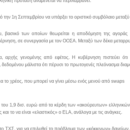
ηνική πρόταση αναμένεται να περιλαμβάνει:
 την 1η Σεπτεμβρίου να υπάρξει το οριστικό συμβόλαιο μεταξύ
, βασικό των οποίων θεωρείται η αποδόμηση της αγοράς ε
έρνηση, σε συνεργασία με τον ΟΟΣΑ. Μεταξύ των δέκα μεταρρυ
, αρχής γενομένης από εφέτος. Η κυβέρνηση πιστεύει ότ
Π, δεδομένου μάλιστα ότι πέρυσι το πρωτογενές πλεόνασμα δι
ια το χρέος, που μπορεί να γίνει μέσω ενός μενού από swaps
 του 1,9 δισ. ευρώ από τα κέρδη των «ακούρευτων» ελληνικών 
και το να είναι «ελαστικός» ο ELA, ανάλογα με τις ανάγκες.
 το ΤΧΣ, για να επιλυθεί το πρόβλημα των «κόκκινων» δανείων,