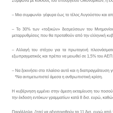
Σύμφωνα με κύκλους του υπουργείου Οικονομικών, η ελλ
– Μια συμφωνία- γέφυρα έως το τέλος Αυγούστου και από
– Το 30% των «τοξικών» δεσμεύσεων του Μνημονίου
μεταρρυθμίσεις που θα προταθούν από την ελληνική κυβ
– Αλλαγή του στόχου για τα πρωτογενή πλεονάσματα
εξωπραγματικός και πρέπει να μειωθεί σε 1,5% του ΑΕ
– Να ξεκινήσει στο πλαίσιο αυτό και η διαπραγμάτευση γ
*Να αντιμετωπιστεί άμεσα η ανθρωπιστική κρίση.
Η κυβέρνηση εμμένει στην άμεση εκταμίευση του ποσού
την έκδοση εντόκων γραμματίων κατά 8 δισ. ευρώ, καθώς 
Παράλληλα, ζητεί να αξιοποιηθούν τα 11 δισ. ευρώ από