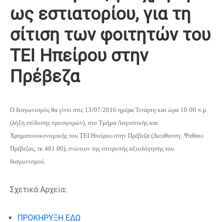
ως εστιατορίου, για τη
σίτιση των φοιτητών του
ΤΕΙ Ηπείρου στην
Πρέβεζα
Ο διαγωνισμός θα γίνει στις 13/07/2016 ημέρα Τετάρτη και ώρα 10:00 π.μ.
(λήξη επίδοσης προσφορών), στο Τμήμα Λογιστικής και
Χρηματοοικονομικής του ΤΕΙ Ηπείρου στην Πρέβεζα (Διεύθυνση: Ψαθάκι
Πρέβεζας, τκ 481 00), ενώπιον της επιτροπής αξιολόγησης του
διαγωνισμού.
Σχετικά Αρχεία:
ΠΡΟΚΗΡΥΞΗ ΕΔΩ