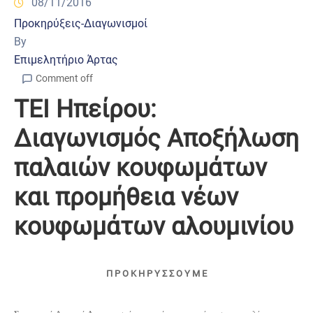
08/11/2016
Προκηρύξεις-Διαγωνισμοί
By
Επιμελητήριο Άρτας
Comment off
ΤΕΙ Ηπείρου:
Διαγωνισμός Αποξήλωση
παλαιών κουφωμάτων
και προμήθεια νέων
κουφωμάτων αλουμινίου
Π Ρ Ο Κ Η Ρ Υ Σ Σ Ο Υ Μ Ε