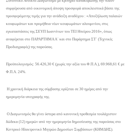
Συνοπτικό Ανοικτό Διαγωνισμό με κριτήριο κατακύρωσης την πλέον
συμφέρουσα από οικονομική άποψη προσφορά αποκλειστικά βάσει της
προσφερόμενης τιμής για την ανάδειξη αναδόχου : «Αποξήλωση παλαιών
κουφωμάτων και προμήθεια νέων κουφωμάτων αλουμινίου, στις
εγκαταστάσεις της ΣΕΥΠ Ιωαννίνων του ΤΕΙ Ηπείρου 2016», όπως
αναφέρεται στο ΠΑΡΑΡΤΗΜΑ Α΄ και στο Παράρτημα ΣΤ΄ (Τεχνικές
Προδιαγραφές) της παρούσας.
Προϋπολογισμός: 56.426,30 € (χωρίς την αξία του Φ.Π.Α.), 69.968,61 € με
Φ.Π.Α. 24%.
Η χρονική διάρκεια της σύμβασης ορίζεται σε 30 ημέρες από την
ημερομηνία υπογραφής της.
Ο Διαγωνισμός θα γίνει ύστερα από κανονική προθεσμία τουλάχιστον
δώδεκα (12) ημερών από την ημερομηνία δημοσίευσης της παρούσας στο
Κεντρικό Ηλεκτρονικό Μητρώο Δημοσίων Συμβάσεων (ΚΗΜΔΗΣ).