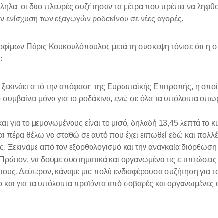
α, οι δύο πλευρές συζήτησαν τα μέτρα που πρέπει να ληφθούν
ην ενίσχυση των εξαγωγών ροδακίνου σε νέες αγορές.
ίμων Πάρις Κουκουλόπουλος μετά τη σύσκεψη τόνισε ότι η συ
ά:
 ξεκινάει από την απόφαση της Ευρωπαϊκής Επιτροπής, η οποί
συμβαίνει μόνο για το ροδάκινο, ενώ σε όλα τα υπόλοιπα οπωρ
 και για το μεμονωμένους είναι το μισό, δηλαδή 13,45 λεπτά το 
ι πέρα θέλω να σταθώ σε αυτό που έχει ειπωθεί εδώ και πολλέ
ης. Ξεκινάμε από τον εξορθολογισμό και την αναγκαία διόρθω
ρώτον, να δούμε συστηματικά και οργανωμένα τις επιπτώσεις 
 τους. Δεύτερον, κάναμε μια πολύ ενδιαφέρουσα συζήτηση για
νο και για τα υπόλοιπα προϊόντα από σοβαρές και οργανωμένε