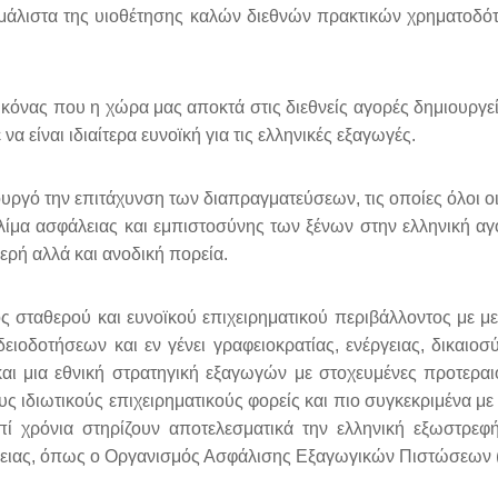
ο μάλιστα της υιοθέτησης καλών διεθνών πρακτικών χρηματοδ
ικόνας που η χώρα μας αποκτά στις διεθνείς αγορές δημιουργε
είναι ιδιαίτερα ευνοϊκή για τις ελληνικές εξαγωγές.
γό την επιτάχυνση των διαπραγματεύσεων, τις οποίες όλοι οι
κλίμα ασφάλειας και εμπιστοσύνης των ξένων στην ελληνική α
ρή αλλά και ανοδική πορεία.
 σταθερού και ευνοϊκού επιχειρηματικού περιβάλλοντος με μετ
ειοδοτήσεων και εν γένει γραφειοκρατίας, ενέργειας, δικαιοσύ
) και μια εθνική στρατηγική εξαγωγών με στοχευμένες προτερα
υς ιδιωτικούς επιχειρηματικούς φορείς και πιο συγκεκριμένα
με
 χρόνια στηρίζουν αποτελεσματικά την ελληνική εξωστρεφή
έφειας, όπως ο Οργανισμός Ασφάλισης Εξαγωγικών Πιστώσεων