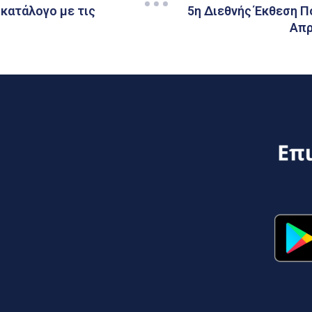
 κατάλογο με τις
5η Διεθνής Έκθεση Π
Απρ