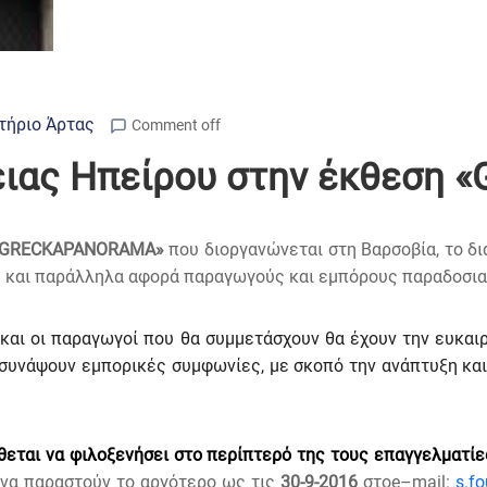
τήριο Άρτας
Comment off
ειας Ηπείρου στην έκθεση
GRECKA
PANORAMA
»
που διοργανώνεται στη Βαρσοβία, το δ
ας και παράλληλα αφορά παραγωγούς και εμπόρους παραδοσια
 και οι παραγωγοί που θα συμμετάσχουν θα έχουν την ευκαι
α συνάψουν εμπορικές συμφωνίες, με σκοπό την ανάπτυξη κα
θεται να φιλοξενήσει στο περίπτερό της τους επαγγελματί
να παραστούν το αργότερο ως τις
30-9-2016
στ
o
e
–
mail
:
s
.
fo