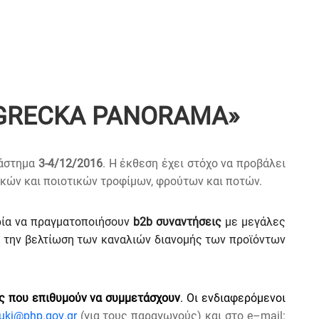
 «GRECKA PANORAMA»
ιάστημα
3-4/12/2016
. Η έκθεση έχει στόχο να προβάλει
κών και ποιοτικών τροφίμων, φρούτων και ποτών.
ρία να πραγματοποιήσουν
b2b συναντήσεις
με μεγάλες
ι την βελτίωση των καναλιών διανομής των προϊόντων
ες που επιθυμούν να συμμετάσχουν
. Οι ενδιαφερόμενοι
uki
@
php
.
gov
.
gr
(για τους παραγωγούς) και στο
e
–
mail
: