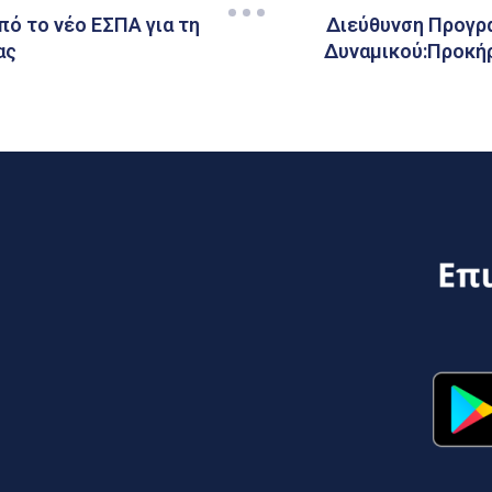
πό το νέο ΕΣΠΑ για τη
Διεύθυνση Προγρ
ας
Δυναμικού:Προκή