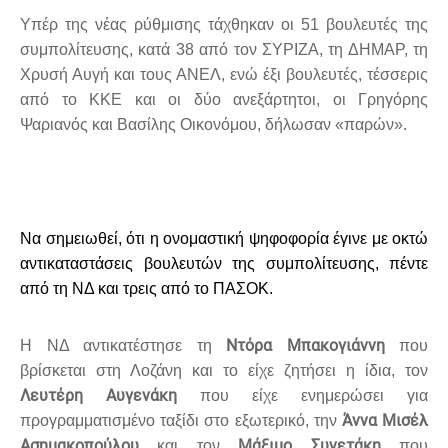
Υπέρ της νέας ρύθμισης τάχθηκαν οι 51 βουλευτές της
συμπολίτευσης, κατά 38 από τον ΣΥΡΙΖΑ, τη ΔΗΜΑΡ, τη
Χρυσή Αυγή και τους ΑΝΕΛ, ενώ έξι βουλευτές, τέσσερις
από το ΚΚΕ και οι δύο ανεξάρτητοι, οι Γρηγόρης
Ψαριανός και Βασίλης Οικονόμου, δήλωσαν «παρών».
Να σημειωθεί, ότι η ονομαστική ψηφοφορία έγινε με οκτώ
αντικαταστάσεις βουλευτών της συμπολίτευσης, πέντε
από τη ΝΔ και τρεις από το ΠΑΣΟΚ.
Ντόρα Μπακογιάννη
Η ΝΔ αντικατέστησε τη
που
βρίσκεται στη Λοζάνη και το είχε ζητήσει η ίδια, τον
Λευτέρη Αυγενάκη
που είχε ενημερώσει για
Άννα Μισέλ
προγραμματισμένο ταξίδι στο εξωτερικό, την
Ασημακοπούλου
Μάξιμο Συνετάκη
και τον
που