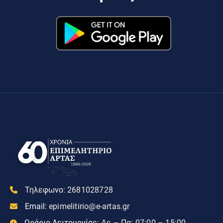
Τηλεφωνο:
2681028728
Email:
epimelitirio@e-artas.gr
Ωράριο Λειτουργίας:
Δε – Πα: 07:00 – 15:00