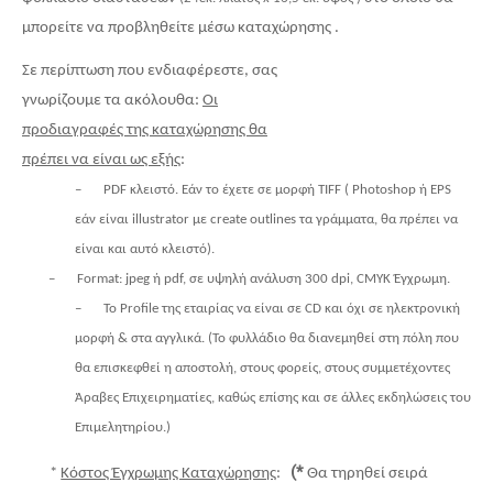
μπορείτε να προβληθείτε μέσω καταχώρησης .
Σε περίπτωση που ενδιαφέρεστε, σας
γνωρίζουμε τα ακόλουθα:
Οι
προδιαγραφές της καταχώρησης θα
πρέπει να είναι ως εξής
:
–
PDF
κλειστό. Εάν το έχετε σε μορφή
TIFF
(
Photoshop
ή
EPS
εάν είναι
illustrator
με
create outlines
τα γράμματα, θα πρέπει να
είναι και αυτό κλειστό).
–
Format: jpeg
ή
pdf,
σε υψηλή ανάλυση 300
dpi, CMYK
Έγχρωμη.
–
Το
Profile
της εταιρίας να είναι σε
CD
και όχι σε ηλεκτρονική
μορφή & στα αγγλικά. (Το φυλλάδιο θα διανεμηθεί στη πόλη που
θα επισκεφθεί η αποστολή, στους φορείς, στους συμμετέχοντες
Άραβες Επιχειρηματίες, καθώς επίσης και σε άλλες εκδηλώσεις του
Επιμελητηρίου.)
(*
*
Κόστος Έγχρωμης Καταχώρησης
:
Θα τηρηθεί σειρά