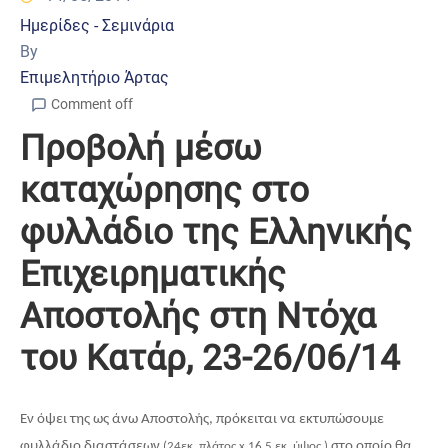
Ημερίδες - Σεμινάρια
By
Επιμελητήριο Άρτας
Comment off
Προβολή μέσω
καταχώρησης στο
φυλλάδιο της Ελληνικής
Επιχειρηματικής
Αποστολής στη Ντόχα
του Κατάρ, 23-26/06/14
Εν όψει της ως άνω Αποστολής, πρόκειται να εκτυπώσουμε
φυλλάδιο διαστάσεων
στο οποίο θα
(24εκ. πλάτος
x
16,5 εκ. ύψος )