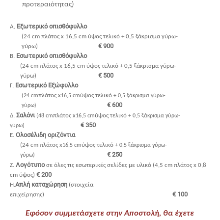
προτεραιότητας)
Εξωτερικό οπισθόφυλλο
Α.
(24
cm
πλάτος
x
16,5
cm
ύψος τελικό + 0,5 ξάκρισμα γύρω-
€ 900
γύρω)
Εσωτερικό οπισθόφυλλο
Β.
(24
cm
πλάτος
x
16,5
cm
ύψος τελικό + 0,5 ξάκρισμα γύρω-
€ 500
γύρω)
Εσωτερικό Εξώφυλλο
Γ.
πλάτος
x
ύψος τελικό
(24
cm
16,5
cm
+ 0,5 ξάκρισμα γύρω-
€ 600
γύρω)
Σαλόνι
Δ.
πλάτος
x
ύψος τελικό
(48
cm
16,5
cm
+ 0,5 ξάκρισμα γύρω-
€ 350
γύρω)
Ολοσέλιδη οριζόντια
Ε.
(24
cm
πλάτος
x
ύψος τελικό
16,5
cm
+ 0,5 ξάκρισμα γύρω-
€ 250
γύρω)
Λογότυπο
Ζ.
σε όλες τις εσωτερικές σελίδες με υλικό (4,5
cm
πλάτος
x
0,8
€ 200
cm
ύψος)
Απλή καταχώρηση
H.
(στοιχεία
€ 100
επιχείρησης)
Εφόσον συμμετάσχετε στην Αποστολή, θα έχετε