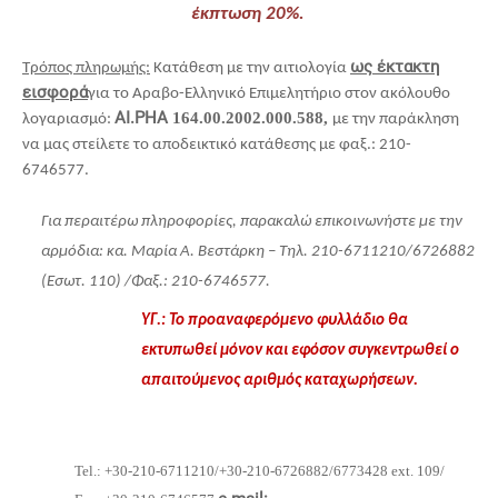
έκπτωση 20%.
ως έκτακτη
Τρόπος πληρωμής:
Κατάθεση με την αιτιολογία
εισφορά
για το Αραβο-Ελληνικό Επιμελητήριο στον ακόλουθο
ΑΙ.ΡΗΑ
164.00.2002.000.588,
λογαριασμό:
με την παράκληση
να μας στείλετε το αποδεικτικό κατάθεσης με φαξ.: 210-
6746577.
Για περαιτέρω πληροφορίες, παρακαλώ επικοινωνήστε με την
αρμόδια: κα. Μαρία Α. Βεστάρκη – Τηλ. 210-6711210/6726882
(Εσωτ. 110) /Φαξ.: 210-6746577.
ΥΓ.: Το προαναφερόμενο φυλλάδιο θα
εκτυπωθεί μόνον και εφόσον συγκεντρωθεί ο
απαιτούμενος αριθμός καταχωρήσεων.
Tel.:
+30-210-6711210/+30-210-6726882/6773428
ext.
109/