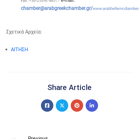
e-mail:
Fax.:+30-210-6746577
chamber@arabgreekchamber.gr
/
www.arabhellemcdiamber.
Σχετικά Αρχεία:
ΑΙΤΗΣΗ
Share Article
Previous