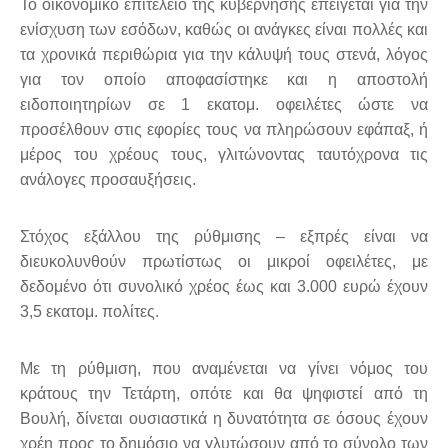
Το οικονομικό επιτελείο της κυβέρνησης επείγεται για την
ενίσχυση των εσόδων, καθώς οι ανάγκες είναι πολλές και
τα χρονικά περιθώρια για την κάλυψή τους στενά, λόγος
για τον οποίο αποφασίστηκε και η αποστολή
ειδοποιητηρίων σε 1 εκατομ. οφειλέτες ώστε να
προσέλθουν στις εφορίες τους να πληρώσουν εφάπαξ, ή
μέρος του χρέους τους, γλιτώνοντας ταυτόχρονα τις
ανάλογες προσαυξήσεις.
Στόχος εξάλλου της ρύθμισης – εξπρές είναι να
διευκολυνθούν πρωτίστως οι μικροί οφειλέτες, με
δεδομένο ότι συνολικό χρέος έως και 3.000 ευρώ έχουν
3,5 εκατομ. πολίτες.
Με τη ρύθμιση, που αναμένεται να γίνει νόμος του
κράτους την Τετάρτη, οπότε και θα ψηφιστεί από τη
Βουλή, δίνεται ουσιαστικά η δυνατότητα σε όσους έχουν
χρέη προς το δημόσιο να γλυτώσουν από το σύνολο των