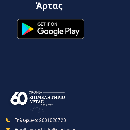
Τηλεφωνο:
2681028728
Email:
epimelitirio@e-artas.gr