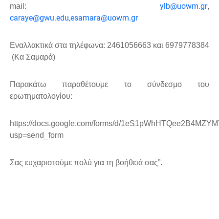
ylb@uowm.gr
mail
:
,
caraye@gwu.edu,esamara@uowm.gr
Εναλλακτικά στα τηλέφωνα: 2461056663 και 6979778384
(Κα Σαμαρά)
Παρακάτω παραθέτουμε το σύνδεσμο του
ερωτηματολογίου:
https://docs.google.com/forms/d/1eS1pWhHTQee2B4MZY
usp=send_form
Σας ευχαριστούμε πολύ για τη βοήθειά σας”.