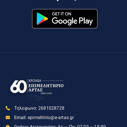
Τηλεφωνο:
2681028728
Email:
epimelitirio@e-artas.gr
Ωράριο Λειτουργίας:
Δε – Πα: 07:00 – 15:00