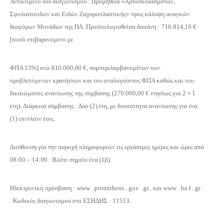
Αντικείμενο του διαγωνισμού : Προμήθεια «Αρτοσκευασμάτων,
Σφολιατοειδών και Ειδών Ζαχαροπλαστικής» προς κάλυψη αναγκών
διαφόρων Μονάδων της ΠΑ. Προϋπολογισθείσα δαπάνη : 716.814,16 €
[ποσό επιβαρυνόμενο με
ΦΠΑ 13%] ενώ 810.000,00 €, συμπεριλαμβανομένων των
προβλεπόμενων κρατήσεων και του αναλογούντος ΦΠΑ καθώς και του
δικαιώματος ανανέωσης της σύμβασης (270.000,00 € ετησίως για 2 + 1
έτη). Διάρκεια σύμβασης : Δύο (2) έτη, με δυνατότητα ανανέωσης για ένα
(1) επιπλέον έτος.
Διεύθυνση για την παροχή πληροφοριών τις εργάσιμες ημέρες και ώρες από
08:00 – 14:00 : Βλέπε σημείο ένα (1β).
Ηλεκτρονική πρόσβαση : www . promitheus . gov . gr . και www . ha f . gr
. Κωδικός διαγωνισμού στο ΕΣΗΔΗΣ : 11513.