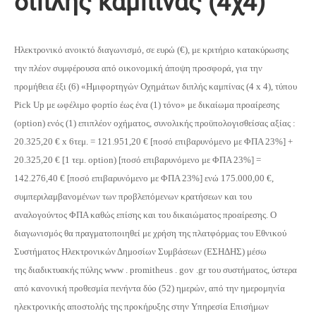
διπλής καμπίνας (4χ4)
Ηλεκτρονικό ανοικτό διαγωνισμό, σε ευρώ (€), με κριτήριο κατακύρωσης
την πλέον συμφέρουσα από οικονομική άποψη προσφορά, για την
προμήθεια έξι (6) «Ημιφορτηγών Οχημάτων διπλής καμπίνας (4 x 4), τύπου
Pick Up με ωφέλιμο φορτίο έως ένα (1) τόνο» με δικαίωμα προαίρεσης
(option) ενός (1) επιπλέον οχήματος, συνολικής προϋπολογισθείσας αξίας :
20.325,20 € x 6τεμ. = 121.951,20 € [ποσό επιβαρυνόμενο με ΦΠΑ 23%] +
20.325,20 € [1 τεμ. οption) [ποσό επιβαρυνόμενο με ΦΠΑ 23%] =
142.276,40 € [ποσό επιβαρυνόμενο με ΦΠΑ 23%] ενώ 175.000,00 €,
συμπεριλαμβανομένων των προβλεπόμενων κρατήσεων και του
αναλογούντος ΦΠΑ καθώς επίσης και του δικαιώματος προαίρεσης. Ο
διαγωνισμός θα πραγματοποιηθεί με χρήση της πλατφόρμας του Εθνικού
Συστήματος Ηλεκτρονικών Δημοσίων Συμβάσεων (ΕΣΗΔΗΣ) μέσω
της διαδικτυακής πύλης www . promitheus . gov .gr του συστήματος, ύστερα
από κανονική προθεσμία πενήντα δύο (52) ημερών, από την ημερομηνία
ηλεκτρονικής αποστολής της προκήρυξης στην Υπηρεσία Επισήμων