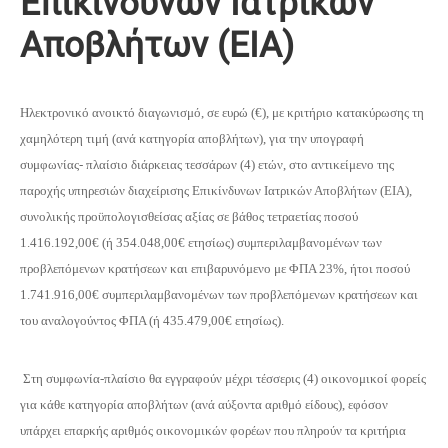
Επικίνδυνων Ιατρικών
Αποβλήτων (ΕΙΑ)
Ηλεκτρονικό ανοικτό διαγωνισμό, σε ευρώ (€), με κριτήριο κατακύρωσης τη
χαμηλότερη τιμή (ανά κατηγορία αποβλήτων), για την υπογραφή
συμφωνίας- πλαίσιο διάρκειας τεσσάρων (4) ετών, στο αντικείμενο της
παροχής υπηρεσιών διαχείρισης Επικίνδυνων Ιατρικών Αποβλήτων (ΕΙΑ),
συνολικής προϋπολογισθείσας αξίας σε βάθος τετραετίας ποσού
1.416.192,00€ (ή 354.048,00€ ετησίως) συμπεριλαμβανομένων των
προβλεπόμενων κρατήσεων και επιβαρυνόμενο με ΦΠΑ 23%, ήτοι ποσού
1.741.916,00€ συμπεριλαμβανομένων των προβλεπόμενων κρατήσεων και
του αναλογούντος ΦΠΑ (ή 435.479,00€ ετησίως).
Στη συμφωνία-πλαίσιο θα εγγραφούν μέχρι τέσσερις (4) οικονομικοί φορείς
για κάθε κατηγορία αποβλήτων (ανά αύξοντα αριθμό είδους), εφόσον
υπάρχει επαρκής αριθμός οικονομικών φορέων που πληρούν τα κριτήρια