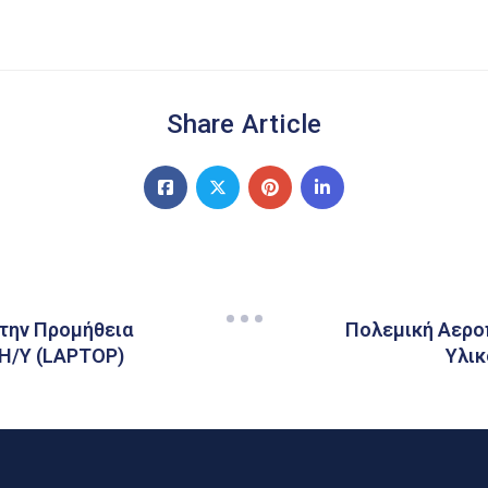
Share Article
 την Προμήθεια
Πολεμική Αεροπ
Η/Υ (LAPTOP)
Υλικ