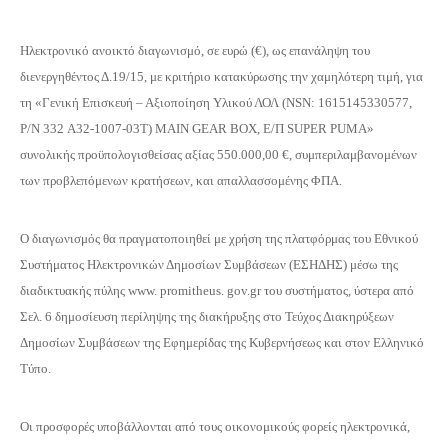
Ηλεκτρονικό ανοικτό διαγωνισμό, σε ευρώ (€), ως επανάληψη του
διενεργηθέντος Δ.19/15, με κριτήριο κατακύρωσης την χαμηλότερη τιμή, για
τη «Γενική Επισκευή – Αξιοποίηση Υλικού ΛΟΛ (NSN: 1615145330577,
P/N 332 Α32-1007-03Τ) MAIN GEAR BOX, Ε/Π SUPER PUMA»
συνολικής προϋπολογισθείσας αξίας 550.000,00 €, συμπεριλαμβανομένων
των προβλεπόμενων κρατήσεων, και απαλλασσομένης ΦΠΑ.
Ο διαγωνισμός θα πραγματοποιηθεί με χρήση της πλατφόρμας του Εθνικού
Συστήματος Ηλεκτρονικών Δημοσίων Συμβάσεων (ΕΣΗΔΗΣ) μέσω της
διαδικτυακής πύλης www. promitheus. gov.gr του συστήματος, ύστερα από
Σελ. 6 δημοσίευση περίληψης της διακήρυξης στο Τεύχος Διακηρύξεων
Δημοσίων Συμβάσεων της Εφημερίδας της Κυβερνήσεως και στον Ελληνικό
Τύπο.
Οι προσφορές υποβάλλονται από τους οικονομικούς φορείς ηλεκτρονικά,