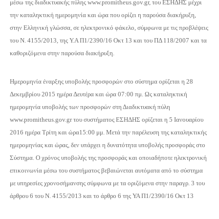
μέσω της διαδικτυακής πύλης www.promitheus.gov.gr, του ΕΣΗΔΗΣ μέχρι
την καταληκτική ημερομηνία και ώρα που ορίζει η παρούσα διακήρυξη,
στην Ελληνική γλώσσα, σε ηλεκτρονικό φάκελο, σύμφωνα με τις προβλέψεις
του Ν. 4155/2013, της Υ.Α Π1/2390/16 Οκτ 13 και του ΠΔ 118/2007 και τα
καθοριζόμενα στην παρούσα διακήρυξη.
Ημερομηνία έναρξης υποβολής προσφορών στο σύστημα ορίζεται η 28
Δεκεμβρίου 2015 ημέρα Δευτέρα και ώρα 07:00 πμ. Ως καταληκτική
ημερομηνία υποβολής των προσφορών στη Διαδικτυακή πύλη
www.promitheus.gov.gr του συστήματος ΕΣΗΔΗΣ ορίζεται η 5 Ιανουαρίου
2016 ημέρα Τρίτη και ώρα15:00 μμ. Μετά την παρέλευση της καταληκτικής
ημερομηνίας και ώρας, δεν υπάρχει η δυνατότητα υποβολής προσφοράς στο
Σύστημα. Ο χρόνος υποβολής της προσφοράς και οποιαδήποτε ηλεκτρονική
επικοινωνία μέσω του συστήματος βεβαιώνεται αυτόματα από το σύστημα
με υπηρεσίες χρονοσήμανσης σύμφωνα με τα οριζόμενα στην παραγρ. 3 του
άρθρου 6 του Ν. 4155/2013 και το άρθρο 6 της ΥΑ Π1/2390/16 Οκτ 13