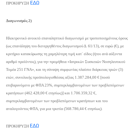
ΕΔΩ
ΠΡΟΚΗΡΥΞΗ
Διαγωνισμός 2)
Ηλεκτρονικό ανοικτό επαναληπτικό διαγωνισμό με τροποποιημένους όρους
(ως επανάληψη του διενεργηθέντος διαγωνισμού Δ. 61/13), σε ευρώ (€), με
κριτήριο κατακύρωσης τη χαμηλότερη τιμή κατ΄ είδος (ήτοι ανά αύξοντα
αριθμό προϊόντος), για την προμήθεια «Ιατρικών Συσκευών Νοσηλευτικού
Τομέα 251 ΓΝΑ», και τη σύναψη συμφωνίας πλαίσιο διάρκειας τριών (3)
ετών, συνολικής προϋπολογισθείσας αξίας 1.387.284,00 € [ποσό
επιβαρυνόμενο με ΦΠΑ 23%, συμπεριλαμβανομένων των προβλεπόμενων
κρατήσεων (462.428,00 € ετησίως)] και 1.706.359,32 €,
συμπεριλαμβανομένων των προβλεπόμενων κρατήσεων και του
αναλογούντος ΦΠΑ, για μια τριετία (568.786,44 € ετησίως).
ΕΔΩ
ΠΡΟΚΗΡΥΞΗ