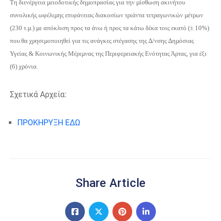
Τη διενέργεια µειοδοτικής δηµοπρασίας για την µίσθωση ακινήτου
συνολικής ωφέλιµης επιφάνειας διακοσίων τριάντα τετραγωνικών µέτρων
(230 τ.µ.) µε απόκλιση προς τα άνω ή προς τα κάτω δέκα τοις εκατό (± 10%)
που θα χρησιµοποιηθεί για τις ανάγκες στέγασης της ∆/νσης ∆ηµόσιας
Υγείας & Κοινωνικής Μέριµνας της Περιφερειακής Ενότητας Άρτας, για έξι
(6) χρόνια.
Σχετικά Αρχεία:
ΠΡΟΚΗΡΥΞΗ ΕΔΩ
Share Article