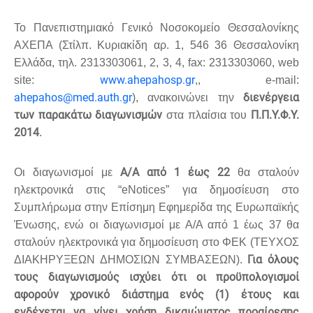
Το Πανεπιστημιακό Γενικό Νοσοκομείο Θεσσαλονίκης
ΑΧΕΠΑ (Στίλπ. Κυριακίδη αρ. 1, 546 36 Θεσσαλονίκη
Ελλάδα, τηλ. 2313303061, 2, 3, 4, fax: 2313303060, web
www.ahepahosp.gr
site:
,
, e-mail:
ahepahos@med.auth.gr
διενέργεια
), ανακοινώνει την
των παρακάτω διαγωνισμών
Π.Π.Υ.Φ.Υ.
στα πλαίσια του
2014
.
Α/Α από 1 έως 22
Οι διαγωνισμοί με
θα σταλούν
ηλεκτρονικά στις “eNotices” για δημοσίευση στο
Συμπλήρωμα στην Επίσημη Εφημερίδα της Ευρωπαϊκής
Ένωσης, ενώ οι διαγωνισμοί με Α/Α από 1 έως 37 θα
σταλούν ηλεκτρονικά για δημοσίευση στο ΦΕΚ (ΤΕΥΧΟΣ
Για όλους
ΔΙΑΚΗΡΥΞΕΩΝ ΔΗΜΟΣΙΩΝ ΣΥΜΒΑΣΕΩΝ).
τους διαγωνισμούς ισχύει ότι οι προϋπολογισμοί
αφορούν χρονικό διάστημα ενός (1) έτους και
ενδέχεται να γίνει χρήση δικαιώματος προαίρεσης