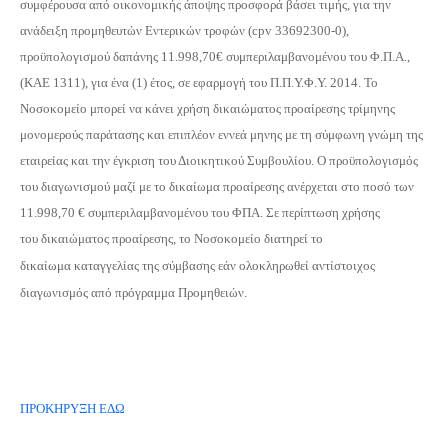
συμφέρουσα από οικονομικής άποψης προσφορά βάσει τιμής, για την
ανάδειξη προμηθευτών Εντερικών τροφών (cpv 33692300-0),
προϋπολογισμού δαπάνης 11.998,70€ συμπεριλαμβανομένου του Φ.Π.Α.,
(ΚΑΕ 1311), για ένα (1) έτος, σε εφαρμογή του Π.Π.Υ.Φ.Υ. 2014.
Το
Νοσοκομείο μπορεί να κάνει χρήση δικαιώματος προαίρεσης τρίμηνης
μονομερούς παράτασης και επιπλέον εννεά μηνης
με τη σύμφωνη γνώμη της
εταιρείας και την έγκριση του Διοικητικού Συμβουλίου. Ο προϋπολογισμός
του διαγωνισμού μαζί με το δικαίωμα προαίρεσης ανέρχεται στο ποσό των
11.998,70
€ συμπεριλαμβανομένου του ΦΠΑ. Σε περίπτωση χρήσης
του
δικαιώματος προαίρεσης, το Νοσοκομείο διατηρεί το
δικαίωμα
καταγγελίας της σύμβασης εάν ολοκληρωθεί αντίστοιχος
διαγωνισμός από πρόγραμμα Προμηθειών.
ΠΡΟΚΗΡΥΞΗ ΕΔΩ