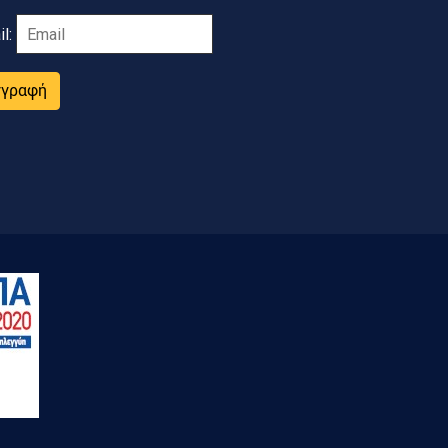
il:
γγραφή