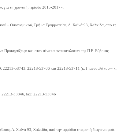
ς για τη χρονική περίοδο
2015-2017».
τικού – Οικονομικού, Τμήμα
Γραμματείας, Λ. Χαϊνά 93, Χαλκίδα, από τη
 Δω Προκηρύξεις» και στον
πίνακα ανακοινώσεων της Π.Ε. Εύβοιας.
0, 22213-53743, 22213-
53706 και 22213-53711 (κ. Γιαννουλάκου – κ.
λ: 22213-53846, fax: 22213-53846
βοιας, Λ. Χαϊνά 93, Χαλκίδα,
από την αρμόδια επιτροπή διαγωνισμού.