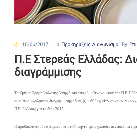
16/06/2017
- In
Προκηρύξεις-Διαγωνισμοί
By
Επι
Π.Ε Στερεάς Ελλάδας: Δ
διαγράμμισης
Το Τμήμα Προμηθειών της Δ/νης Διοικητικού – Οικονομικού της Π.Ε. Εύβ
ακρυλικού χρώματος διαγράμμισης οδών, β) 1.800kg
κίτρινου ακρυλικού 
Π.Ε. Εύβοιας
για το έτος 2017.
Ο προϋπολογισμός ανέρχεται στις εβδομήντα τρεις χιλιάδες πεντακόσια ευ