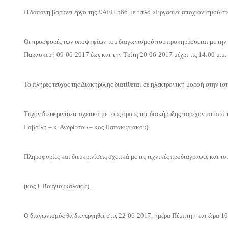
Η δαπάνη βαρύνει έργο της ΣΑΕΠ 566 με τίτλο «Εργασίες αποχιονισμού στ
Οι προσφορές των υποψηφίων του διαγωνισμού που προκηρύσσεται με την
Παρασκευή 09-06-2017 έως και την Τρίτη 20-06-2017
μέχρι τις 14:00 μ.μ.
Το πλήρες τεύχος της Διακήρυξης διατίθεται σε ηλεκτρονική μορφή στην ισ
Τυχόν διευκρινίσεις σχετικά με τους όρους της διακήρυξης παρέχονται απ
Γαβρίλη – κ. Ανδρίτσου – κος Παπακυριακού).
Πληροφορίες και διευκρινίσεις σχετικά με τις τεχνικές προδιαγραφές και το
(κος Ι. Βουγιουκαλάκις).
Ο διαγωνισμός θα διενεργηθεί στις 22-06-2017, ημέρα Πέμπτηη και ώρα 10