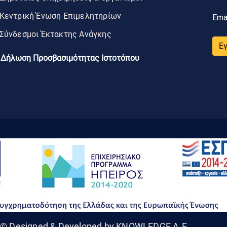
Κεντρική Ένωση Επιμελητηρίων
Ema
Σύνδεσμοι Έκτακτης Ανάγκης
Ε
Δήλωση Προσβασιμότητας Ιστοτόπου
© Designed & Developed by KNOWLEDGE A.E.