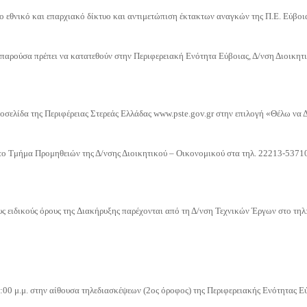
ο εθνικό και
επαρχιακό δίκτυο και αντιμετώπιση έκτακτων αναγκών της Π.Ε. Εύβοια
 παρούσα πρέπει να
κατατεθούν στην Περιφερειακή Ενότητα Εύβοιας, Δ/νση Διοικη
τοσελίδα της
Περιφέρειας Στερεάς Ελλάδας www.pste.gov.gr στην επιλογή «Θέλω να
ό το Τμήμα
Προμηθειών της Δ/νσης Διοικητικού – Οικονομικού στα τηλ. 22213-5371
υς ειδικούς όρους της
Διακήρυξης παρέχονται από τη Δ/νση Τεχνικών Έργων στο τη
:00 μ.μ. στην
αίθουσα τηλεδιασκέψεων (2ος όροφος) της Περιφερειακής Ενότητας Εύ