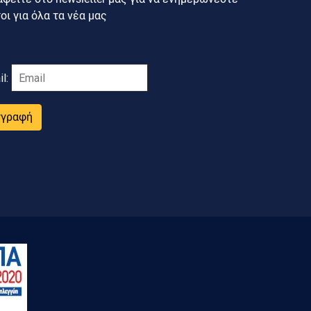
ι για όλα τα νέα μας
il:
γγραφή