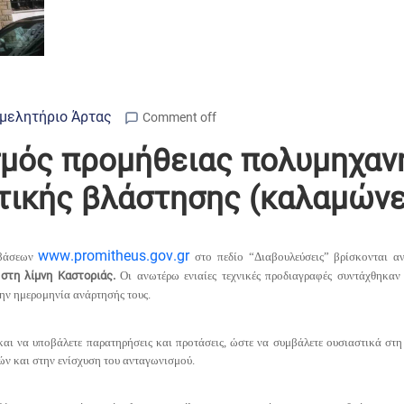
μελητήριο Άρτας
Comment off
σμός προμήθειας πολυμηχανη
ικής βλάστησης (καλαμώνες
www
.
promitheus
.
gov
.
gr
μβάσεων
στο πεδίο “Διαβουλεύσεις” βρίσκονται αν
στη λίμνη Καστοριάς.
Οι ανωτέρω ενιαίες τεχνικές προδιαγραφές συντάχθηκαν 
την ημερομηνία ανάρτησής τους.
 και να υποβάλετε παρατηρήσεις και προτάσεις, ώστε να συμβάλετε ουσιαστικά σ
ών και στην ενίσχυση του ανταγωνισμού.