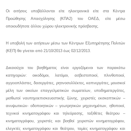
Οι αιτήσεις υποβάλλονται είτε ηλεκτρονικά είτε στα Κέντρα
Προώθησης Απασχόλησης (ΚΠΑ2) του ΟΑΕΔ, είτε μέσω
οποιουδήποτε άλλου χώρου ηλεκτρονικής πρόσβασης.
Η υποβολή των αιτήσεων μέσω των Κέντρων Εξυπηρέτησης Πολιτών
(ΚΕΠ) θα γίνεται από 21/10/2013 έως 02/12/2013.
Δικαιούχοι του βοηθήματος είναι εργαζόμενοι των παρακάτω
κατηγοριών: οικοδόμοι, λατόμοι, ασβεστοποιοί, πλινθοποιοί,
αγγειοπλάστες, δασεργάτες, ρητινοσυλλέκτες, καπνεργάτες, μουσικοί
μέλη των οικείων επαγγελματικών σωματείων, υποδηματεργάτες,
μισθωτοί ναυπηγοεπισκευαστικής ζώνης, χειριστές εκσκαπτικών –
ανυψωτικών- οδοποιητικών – γεωτρητικών μηχανημάτων, ηθοποιοί,
τεχνικοί κινηματογράφου και τηλεόρασης, ταξιθέτες θεάτρου –
κινηματογράφου, χειριστές και βοηθοί χειριστών κινηματογράφου,
ελεγκτές κινηματογράφου και θεάτρου, ταμίες κινηματογράφου και