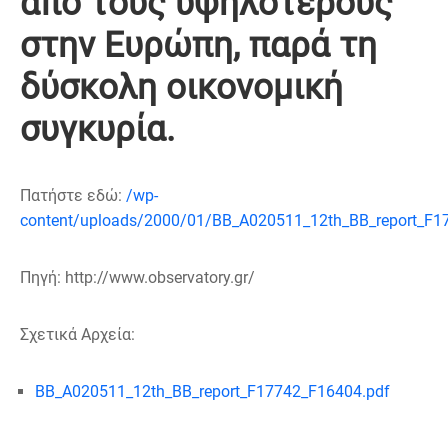
από τους υψηλότερους
στην Ευρώπη, παρά τη
δύσκολη οικονομική
συγκυρία.
Πατήστε εδώ:
/wp-
content/uploads/2000/01/BB_A020511_12th_BB_report_F1
Πηγή: http://www.observatory.gr/
Σχετικά Αρχεία:
BB_A020511_12th_BB_report_F17742_F16404.pdf