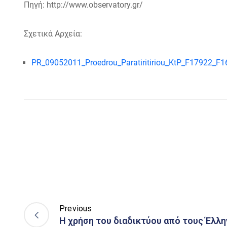
Πηγή: http://www.observatory.gr/
Σχετικά Αρχεία:
PR_09052011_Proedrou_Paratiritiriou_KtP_F17922_F1
Previous
Η χρήση του διαδικτύου από τους Έλλη