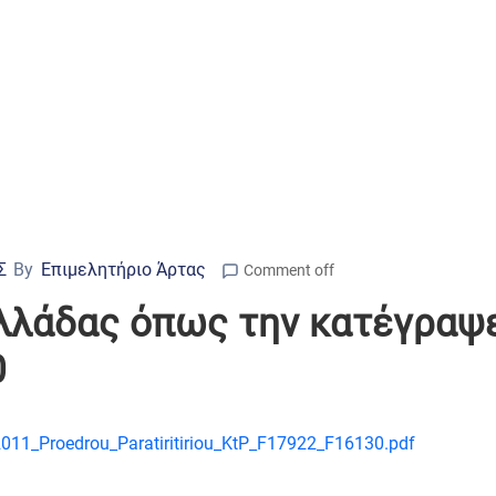
Σ
By
Επιμελητήριο Άρτας
Comment off
λλάδας όπως την κατέγραψε
0
11_Proedrou_Paratiritiriou_KtP_F17922_F16130.pdf