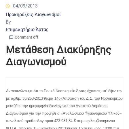
04/09/2013
Προκηρύξεις-Διαγωνισμοί
By
Επιμελητήριο Άρτας
Comment off
Μετάθεση Διακύρηξης
Διαγωνισμού
Ανακοινώνουμε ότι το Γενικό Νοσοκομείο Άρτας έχοντας υπ’ όψιν την
με αρίθμ. 38/26­8-2013 (θέμα 14ο) Απόφαση του Δ.Σ. του Νοσοκομείου
μεταθέτει την ημερομηνία διενέργειας του Ανοικτού Δημόσιου
Διαγωνισμού για την προμήθεια «Αναλώσιμου Υγειονομικού Υλικού»
συνολικού προϋπολογισμού 423.981,84 € συμπεριλαμβανομένου
Φ.Π.Α. από την 15 Οκτωβρίου 2013 ημέρα Τρίτη και ώρα 10:00 π.μ.