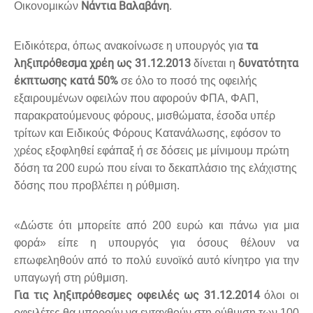
Νάντια Βαλαβάνη
Οικονομικών
.
τα
Ειδικότερα, όπως ανακοίνωσε η υπουργός για
ληξιπρόθεσμα χρέη
ως 31.12.2013
δυνατότητα
δίνεται η
έκπτωσης κατά 50%
σε όλο το ποσό της οφειλής
εξαιρουμένων οφειλών που αφορούν ΦΠΑ, ΦΑΠ,
παρακρατούμενους φόρους, μισθώματα, έσοδα υπέρ
τρίτων και Ειδικούς Φόρους Κατανάλωσης, εφόσον το
χρέος εξοφληθεί εφάπαξ ή σε δόσεις με μίνιμουμ πρώτη
δόση τα 200 ευρώ που είναι το δεκαπλάσιο της ελάχιστης
δόσης που προβλέπει η ρύθμιση.
«Δώστε ότι μπορείτε από 200 ευρώ και πάνω για μια
φορά» είπε η υπουργός για όσους θέλουν να
επωφεληθούν από το πολύ ευνοϊκό αυτό κίνητρο για την
υπαγωγή στη ρύθμιση.
Για τις ληξιπρόθεσμες οφειλές ως 31.12.2014
όλοι οι
οφειλέτες θα μπορούν να ενταχθούν στη ρύθμιση των 100