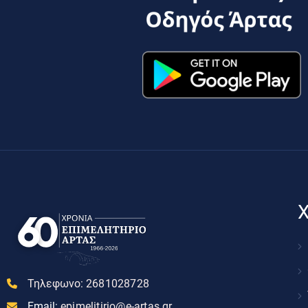
Χ
Τηλεφωνο:
2681028728
Email:
epimelitirio@e-artas.gr