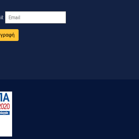
il:
γγραφή