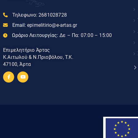
Τηλεφωνο:
2681028728
Email:
epimelitirio@e-artas.gr
Ωράριο Λειτουργίας:
Δε – Πα: 07:00 – 15:00
Επιμελητήριο Άρτας
Κ.Αιτωλού & Ν.Πριοβόλου, Τ.Κ.
47100, Άρτα