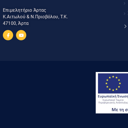
Επιμελητήριο Άρτας
Κ.Αιτωλού & Ν.Πριοβόλου, Τ.Κ.
47100, Άρτα