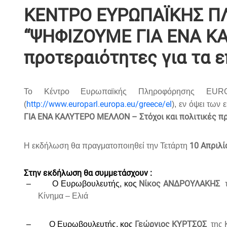
ΚΕΝΤΡΟ ΕΥΡΩΠΑΪΚΗΣ ΠΛ
“ΨΗΦΙΖΟΥΜΕ ΓΙΑ ΕΝΑ ΚΑ
προτεραιότητες για τα ε
Το Κέντρο Ευρωπαϊκής Πληροφόρησης
EUR
http://www.europarl.europa.eu/greece/el
(
), εν όψει τω
ΓΙΑ ΕΝΑ ΚΑΛΥTΕΡΟ ΜΕΛΛΟΝ – Στόχοι και πολιτικές πρ
10 Απριλί
H
εκδήλωση θα πραγματοποιηθεί την Τετάρτη
Στην εκδήλωση θα συμμετάσχουν :
Νίκος ΑΝΔΡΟΥΛΑΚΗΣ
–
Ο Ευρωβουλευτής, κος
Κίνημα – Ελιά
Γεώργιος ΚΥΡΤΣΟΣ
–
Ο Ευρωβουλευτής, κος
της