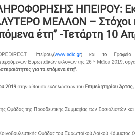
ΗΡΟΦΟΡΗΣΗΣ ΗΠΕΙΡΟΥ: Εκ
ΛΥTΕΡΟ ΜΕΛΛΟΝ – Στόχοι κ
πόμενα έτη” -Τετάρτη 10 Απ
www
.
edic
.
gr
OPE
DIRECT
Ηπείρου,(
) και το Γραφείο 
ης
ν επερχόμενων Ευρωπαϊκών εκλογών της 26
Μαΐου 2019, οργα
οτεραιότητες για τα επόμενα έτη”
.
ου 2019
Επιμελητηρίου Άρτας, 
στην αίθουσα εκδηλώσεων του
της
Ομάδας της Προοδευτικής Συμμαχίας των Σοσιαλιστών κα
Κoιvoβoυλευτικής Ομάδας του Ευρωπαϊκού Λαϊκού Κόμματος (