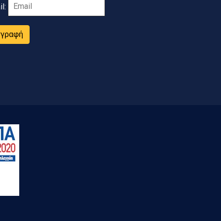
il:
γγραφή